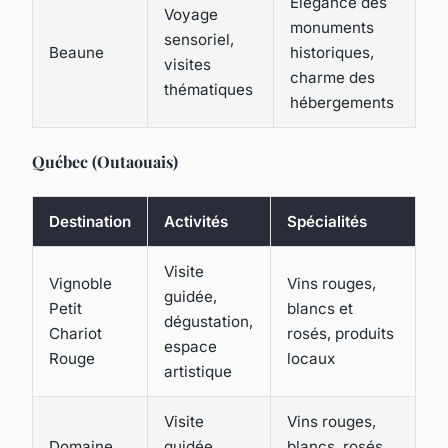
Élégance des
Voyage
monuments
sensoriel,
Beaune
historiques,
visites
charme des
thématiques
hébergements
Québec (Outaouais)
Destination
Activités
Spécialités
Visite
Vignoble
Vins rouges,
guidée,
Petit
blancs et
dégustation,
Chariot
rosés, produits
espace
Rouge
locaux
artistique
Visite
Vins rouges,
Domaine
guidée,
blancs, rosés