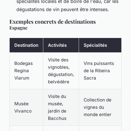
spécialités locales et de boire de l'eau, car les
dégustations de vin peuvent être intenses.
Exemples concrets de destinations
Espagne
Destination
Activités
Spécialités
Visite des
Bodegas
Vins puissants
vignobles,
Regina
de la Ribeira
dégustation,
Viarum
Sacra
belvédère
Visite du
Collection de
Musée
musée,
vignes du
Vivanco
jardin de
monde entier
Bacchus